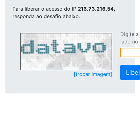
Para liberar o acesso
do IP
216.73.216.54
,
responda ao desafio abaixo.
Digite 
lado no
[trocar imagem]